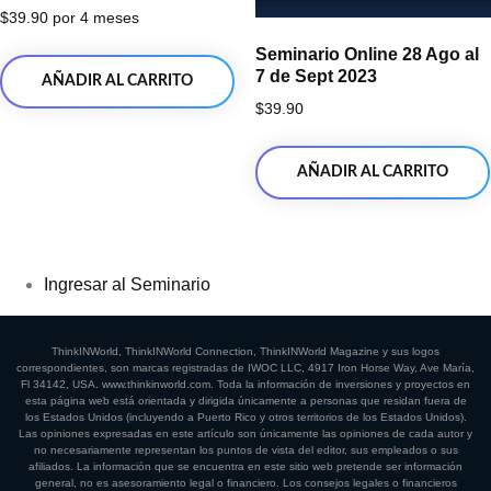
$
39.90
por 4 meses
Seminario Online 28 Ago al
7 de Sept 2023
AÑADIR AL CARRITO
$
39.90
AÑADIR AL CARRITO
Ingresar al Seminario
ThinkINWorld, ThinkINWorld Connection, ThinkINWorld Magazine y sus logos
correspondientes, son marcas registradas de IWOC LLC, 4917 Iron Horse Way, Ave María,
Fl 34142, USA. www.thinkinworld.com. Toda la información de inversiones y proyectos en
esta página web está orientada y dirigida únicamente a personas que residan fuera de
los Estados Unidos (incluyendo a Puerto Rico y otros territorios de los Estados Unidos).
Las opiniones expresadas en este artículo son únicamente las opiniones de cada autor y
no necesariamente representan los puntos de vista del editor, sus empleados o sus
afiliados. La información que se encuentra en este sitio web pretende ser información
general, no es asesoramiento legal o financiero. Los consejos legales o financieros