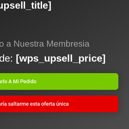
psell_title]
o a Nuestra Membresia
 de:
[wps_upsell_price]
rlo A Mi Pedido
ría saltarme esta oferta única