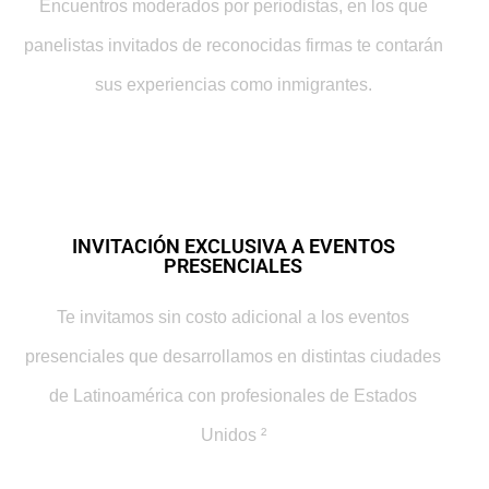
Encuentros moderados por periodistas, en los que
panelistas invitados de reconocidas firmas te contarán
sus experiencias como inmigrantes.
INVITACIÓN EXCLUSIVA A EVENTOS
PRESENCIALES
Te invitamos sin costo adicional a los eventos
presenciales que desarrollamos en distintas ciudades
de Latinoamérica con profesionales de Estados
Unidos ²