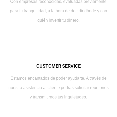
Con empresas reconocidas, evaluadas previamente
para tu tranquilidad, a la hora de decidir dónde y con
quién invertir tu dinero.
CUSTOMER SERVICE
Estamos encantados de poder ayudarte. A través de
nuestra asistencia al cliente podrás solicitar reuniones
y transmitirnos tus inquietudes.