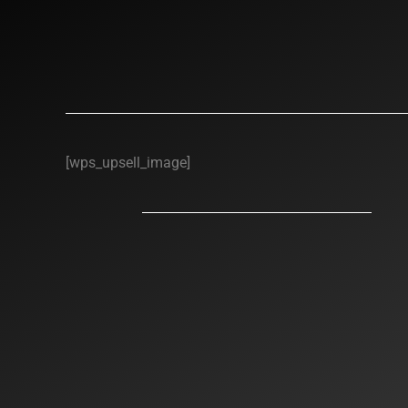
[wps_upsell_image]