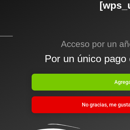
[wps_u
Acceso por un añ
Por un único pago
Agrega
No gracias, me gusta